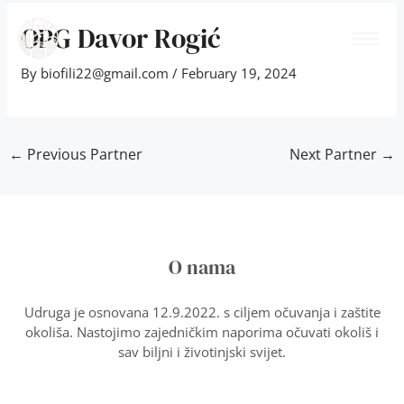
Skip
Post
to
navigation
OPG Davor Rogić
content
By
biofili22@gmail.com
/
February 19, 2024
←
Previous Partner
Next Partner
→
O nama
Udruga je osnovana 12.9.2022. s ciljem očuvanja i zaštite
okoliša. Nastojimo zajedničkim naporima očuvati okoliš i
sav biljni i životinjski svijet.