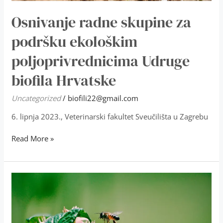
Osnivanje radne skupine za
podršku ekološkim
poljoprivrednicima Udruge
biofila Hrvatske
Uncategorized
/
biofili22@gmail.com
6. lipnja 2023., Veterinarski fakultet Sveučilišta u Zagrebu
Read More »
Osnivanje
Radne
skupine
za
spas