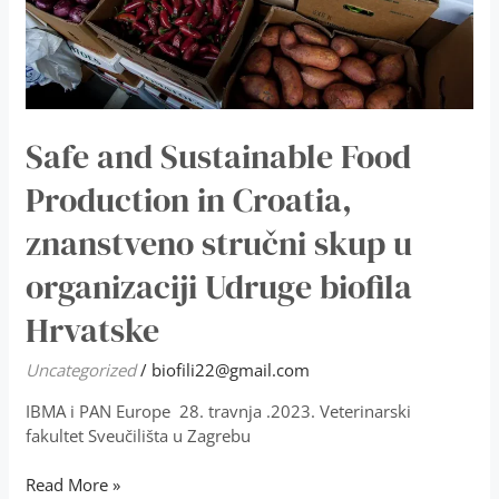
stručni
skup
u
organizaciji
Udruge
biofila
Safe and Sustainable Food
Hrvatske
Production in Croatia,
znanstveno stručni skup u
organizaciji Udruge biofila
Hrvatske
Uncategorized
/
biofili22@gmail.com
IBMA i PAN Europe 28. travnja .2023. Veterinarski
fakultet Sveučilišta u Zagrebu
Read More »