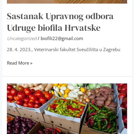
Sastanak Upravnog odbora
Udruge biofila Hrvatske
Uncategorized
/
biofili22@gmail.com
28. 4. 2023., Veterinarski fakultet Sveučilišta u Zagrebu
Read More »
Safe
and
Sustainable
Food
Production
in
Croatia,
znanstveno