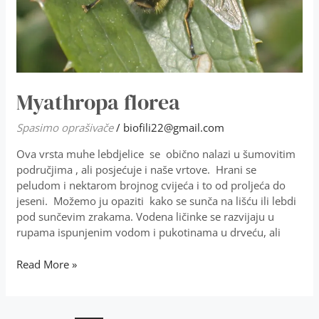
Myathropa florea
Spasimo oprašivače
/
biofili22@gmail.com
Ova vrsta muhe lebdjelice se obično nalazi u šumovitim
područjima , ali posjećuje i naše vrtove. Hrani se
peludom i nektarom brojnog cvijeća i to od proljeća do
jeseni. Možemo ju opaziti kako se sunča na lišću ili lebdi
pod sunčevim zrakama. Vodena ličinke se razvijaju u
rupama ispunjenim vodom i pukotinama u drveću, ali
Read More »