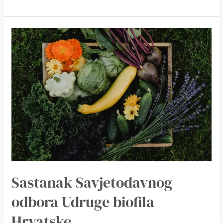
Sastanak
Savjetodavnog
odbora
Udruge
biofila
Hrvatske,
Sastanak Savjetodavnog
odbora Udruge biofila
Hrvatske,