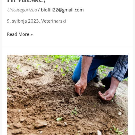
Uncategorized
/
biofili22@gmail.com
9. svibnja 2023. Veterinarski
Read More »
Osnivanje
radne
skupine
za
podršku
ekološkim
poljoprivrednicima
Udruge
biofila
Hrvatske