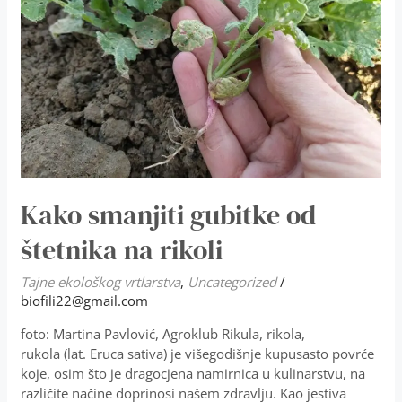
na
rikoli
Kako smanjiti gubitke od
štetnika na rikoli
Tajne ekološkog vrtlarstva
,
Uncategorized
/
biofili22@gmail.com
foto: Martina Pavlović, Agroklub Rikula, rikola,
rukola (lat. Eruca sativa) je višegodišnje kupusasto povrće
koje, osim što je dragocjena namirnica u kulinarstvu, na
različite načine doprinosi našem zdravlju. Kao jestiva