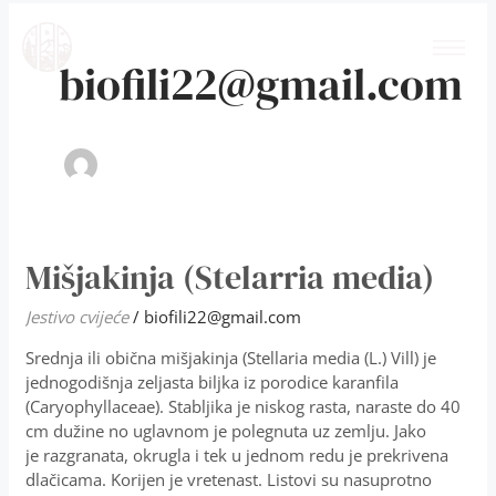
Skip
Post
to
pagination
content
biofili22@gmail.com
Mišjakinja (Stelarria media)
Mišjakinja
(Stelarria
media)
Jestivo cvijeće
/
biofili22@gmail.com
Srednja ili obična mišjakinja (Stellaria media (L.) Vill) je
jednogodišnja zeljasta biljka iz porodice karanfila
(Caryophyllaceae). Stabljika je niskog rasta, naraste do 40
cm dužine no uglavnom je polegnuta uz zemlju. Jako
je razgranata, okrugla i tek u jednom redu je prekrivena
dlačicama. Korijen je vretenast. Listovi su nasuprotno