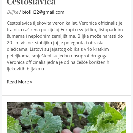
Čestoslavica
Biljke
/
biofili22@gmail.com
Čestoslavica (ljekovita veronika,lat. Veronica officinalis je
trajnica raširena po cijeloj Europi u svijetlim, listopadnim
šumama i neplodnim zemljištima. Biljka može narasti do
20 cm visine, stabljika joj je polegnuta i obrasla
dlačicama. Listovi su jajastog oblika s vrlo kratkim
peteljkama, smješteni su jedan nasuprot drugoga.
Veronica officinalis jedna je od najčešće korištenih
ljekovitih biljaka u
Read More »
Kako
smanjiti
gubitke
od
štetnika