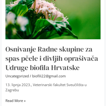
pčele
i
divljih
oprašivača
Udruge
biofila
Hrvatske
Osnivanje Radne skupine za
spas pčele i divljih oprašivača
Udruge biofila Hrvatske
Uncategorized
/
biofili22@gmail.com
13. lipnja 2023., Veterinarski fakultet Sveučilišta u
Zagrebu
Read More »