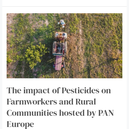
The
impact
of
Pesticides
on
Farmworkers
and
Rural
Communities
hosted
by
PAN
The impact of Pesticides on
Europe
Farmworkers and Rural
Communities hosted by PAN
Europe