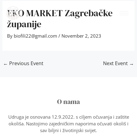
Skip
Post
to
navigation
EKO MARKET Zagrebačke
content
županije
By
biofili22@gmail.com
/
November 2, 2023
←
Previous Event
Next Event
→
O nama
Udruga je osnovana 12.9.2022. s ciljem očuvanja i zaštite
okoliša. Nastojimo zajedničkim naporima očuvati okoliš i
sav biljni i životinjski svijet.