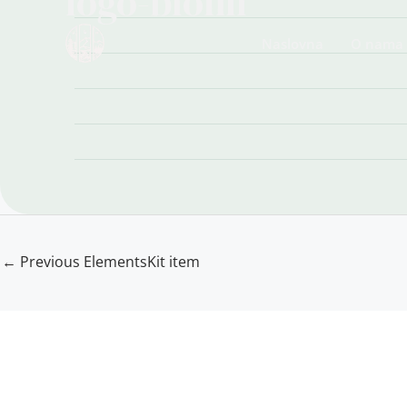
logo-biofili
Skip
Post
to
navigation
Naslovna
O nama
content
←
Previous ElementsKit item