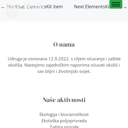
logo-biofili
Skip
Post
←
Previous ElementsKit item
Next ElementsKit item
→
to
navigation
content
O nama
Udruga je osnovana 12.9.2022. s ciljem očuvanja i zaštite
okoliša. Nastojimo zajedničkim naporima očuvati okoliš i
sav biljni i životinjski svijet.
Naše aktivnosti
Ekologija i bioraznolikost
Ekološka poljoprivreda
Zaštita prirode