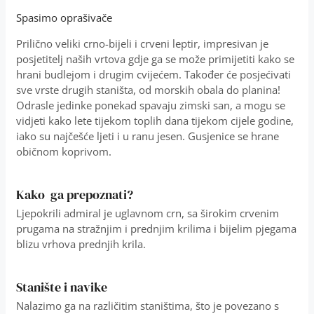
Spasimo oprašivače
Prilično veliki crno-bijeli i crveni leptir, impresivan je
posjetitelj naših vrtova gdje ga se može primijetiti kako se
hrani budlejom i drugim cvijećem. Također će posjećivati
sve vrste drugih staništa, od morskih obala do planina!
Odrasle jedinke ponekad spavaju zimski san, a mogu se
vidjeti kako lete tijekom toplih dana tijekom cijele godine,
iako su najčešće ljeti i u ranu jesen. Gusjenice se hrane
običnom koprivom.
Kako ga prepoznati?
Ljepokrili admiral je uglavnom crn, sa širokim crvenim
prugama na stražnjim i prednjim krilima i bijelim pjegama
blizu vrhova prednjih krila.
Stanište i navike
Nalazimo ga na različitim staništima, što je povezano s