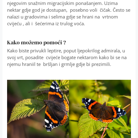
njegovim snažnim migracijskim ponašanjem. Uzima
nektar gdje god je dostupan, posebno voli čičak. Često se
nalazi u gradovima i selima gdje se hrani na vrtnom
cvijeću , ali i šećerima iz trulog voća.
Kako možemo pomoći ?
Kako biste privukli leptire, poput ljepokrilog admirala, u
svoj vrt, posadite cvijeće bogate nektarom kako bi se na
njemu hraniil te bršljan i grmlje gdje bi prezimili.