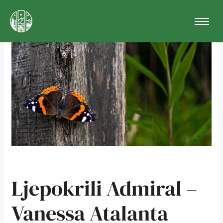
Skip
Post
to
navigation
content
Ljepokrili Admiral –
Vanessa Atalanta